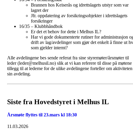
Brannen hos Keiserås og idrettslagets utstyr som var
lagret der
Jfr. oppdatering av forsikringsobjekter i idrettslagets
forsikringer
16/35 – Klubbhåndbok
Er det et behov for dette i Melhus IL?
Har vi gode dokumenterte rutiner for administrasjon o
drift av lag/avdelinger som gjør det enkelt å finne ut h
som gjelder internt?
Alle avdelingene bes sende referat fra sine styremøter/årsmøter til
leder (
leder@melhusil.no
) slik at vi kan referere til disse på møtene 
tillegg til at lederne for de ulike avdelingene forteller om aktiviteten
sin avdeling.
Siste fra Hovedstyret i Melhus IL
Årsmøte flyttes til 23.mars kl 18:30
11.03.2026