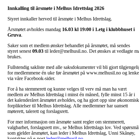
Innkalling til årsmøte i Melhus Idrettslag 2026
Styret innkaller herved til årsmøte i Melhus Idrettslag.
Årsmøtet avholdes mandag
16.03 kl 19:00 i 1.etg i klubbhuset i
Gruva
.
Saker som et medlem ønsker behandlet på årsmøtet, må sendes
styret senest
09.03
til leder@melhusil.no. Det ønskes at vedlagte m
brukes.
Fullstendig sakliste med alle saksdokumenter vil bli gjort tilgjengeli
for medlemmene én uke før årsmøtet på www.melhusil.no og lenke
via våre Facebook-sider.
For å ha stemmerett og kunne velges til verv må man ha vært
medlem av Melhus Idrettslag i minst én måned, fylle minst 15 år i
det kalenderåret årsmøtet avholdes, og ha gjort opp sine økonomis
forpliktelser til Melhus Idrettslag. Alle medlemmer har uansett
møterett, talerett og forslagsrett.
For mer informasjon om årsmøte samt regler om stemmerett,
valgbarhet, forslagsrett mv., se Melhus Idrettslags lov. Ved spørsmå
som gjelder årsmøtet, kan leder i Melhus Idrettslag, Unni Skånøy,
kontaktes på e-post
leder@melhusil.no