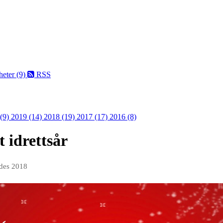
eter (9)
RSS
 (9)
2019 (14)
2018 (19)
2017 (17)
2016 (8)
t idrettsår
 des 2018