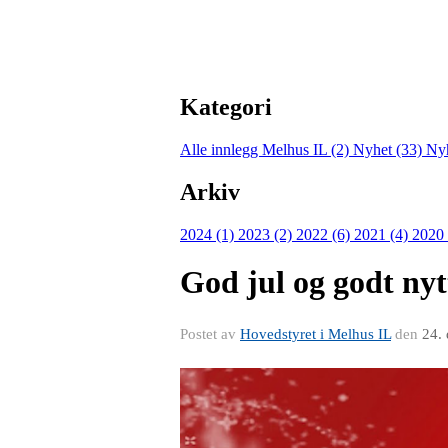
Kategori
Alle innlegg
Melhus IL (2)
Nyhet (33)
Nyh
Arkiv
2024 (1)
2023 (2)
2022 (6)
2021 (4)
2020
God jul og godt nyt
Postet av
Hovedstyret i Melhus IL
den
24.