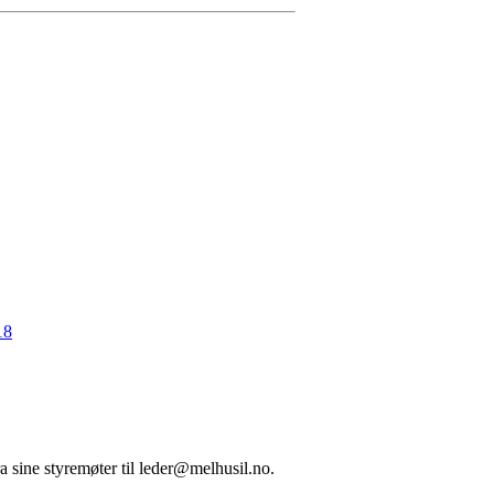
18
a sine styremøter til
leder@melhusil.no
.