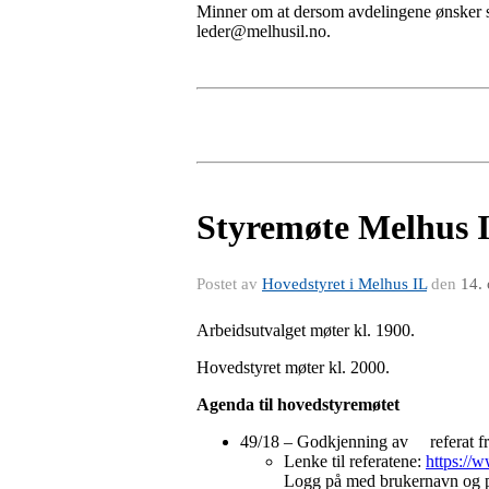
Minner om at dersom avdelingene ønsker sake
leder@melhusil.no
.
Styremøte Melhus IL
Postet av
Hovedstyret i Melhus IL
den
14.
Arbeidsutvalget møter kl. 1900.
Hovedstyret møter kl. 2000.
Agenda til hovedstyremøtet
49/18 – Godkjenning av referat fr
Lenke til referatene:
https://
Logg på med brukernavn og p