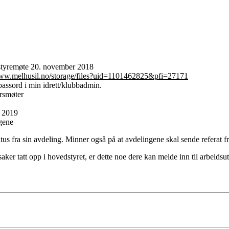
 styremøte 20. november 2018
www.melhusil.no/storage/files?uid=1101462825&pfi=27171
assord i min idrett/klubbadmin.
årsmøter
t 2019
gene
tus fra sin avdeling. Minner også på at avdelingene skal sende referat fr
r tatt opp i hovedstyret, er dette noe dere kan melde inn til arbeidsutv