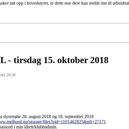
r tatt opp i hovedstyret, er dette noe dere kan melde inn til arbeidsutv
 - tirsdag 15. oktober 2018
 okt 2018
a styremøte 28. august 2018 og 18. september 2018
www.melhusil.no/storage/files?uid=1101462825&pfi=27171
assord i min idrett/klubbadmin.