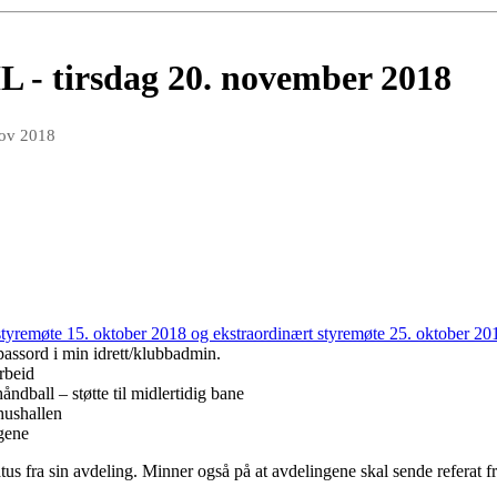
L - tirsdag 20. november 2018
nov 2018
styremøte 15. oktober 2018 og ekstraordinært styremøte 25. oktober 20
assord i min idrett/klubbadmin.
arbeid
ndball – støtte til midlertidig bane
lhushallen
ngene
tus fra sin avdeling. Minner også på at avdelingene skal sende referat fr