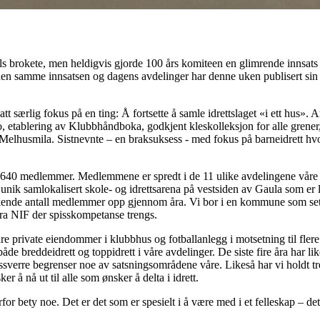
dels brokete, men heldigvis gjorde 100 års komiteen en glimrende innsats 
 den samme innsatsen og dagens avdelinger har denne uken publisert s
att særlig fokus på en ting: Å fortsette å samle idrettslaget «i ett hus». A
go, etablering av Klubbhåndboka, godkjent kleskolleksjon for alle grener
elhusmila. Sistnevnte – en braksuksess - med fokus på barneidrett hvor i
640 medlemmer. Medlemmene er spredt i de 11 ulike avdelingene våre o
unik samlokalisert skole- og idrettsarena på vestsiden av Gaula som er le
 økende antall medlemmer opp gjennom åra. Vi bor i en kommune som set
 fra NIF der spisskompetanse trengs.
bare private eiendommer i klubbhus og fotballanlegg i motsetning til fler
åde breddeidrett og toppidrett i våre avdelinger. De siste fire åra har l
sverre begrenser noe av satsningsområdene våre. Likeså har vi holdt tr
 å nå ut til alle som ønsker å delta i idrett.
or bety noe. Det er det som er spesielt i å være med i et felleskap – de