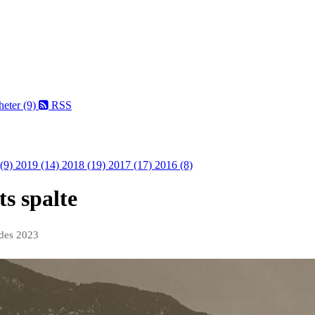
eter (9)
RSS
 (9)
2019 (14)
2018 (19)
2017 (17)
2016 (8)
ts spalte
 des 2023