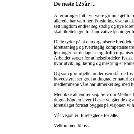
De neste 125år ...
At erfaringer hittil vil være grunnlaget fo
allerede har vært her. Forskning viser at a
sett ungdom endrer seg stadig og nye idret
skal tilrettelegge for innovative løsninger
Dette tyder på at den organiserte breddeidr
idrettsanlegg og tverrfaglig kompetanse t
løsninger for deltagelse og drift i organise
Arbeidet sørger for at helsefordeler, fysis
hvor utvikling, læring og mestring er knu
Og som grunnfjellet under isen står de friv
hovedstyret ser godt at dugnad er naturlig
medlemmene våre har utmerket seg med hed
Men ikke alt endrer seg. Selv om Melhus Idr
dugnadsånden lever i beste velgående og at
idrettslaget fortsatt bygges på visjonen vi h
Vår visjon er: Idrettsglede for
alle.
Velkommen til oss.