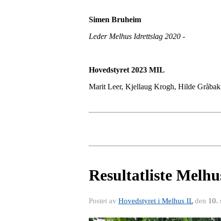
Simen Bruheim
Leder Melhus Idrettslag 2020 -
09.
Hovedstyret 2023 MIL
Marit Leer, Kjellaug Krogh, Hilde Gråbak
Resultatliste Melh
Postet av
Hovedstyret i Melhus IL
den
10.