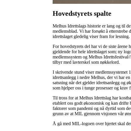
Hovedstyrets spalte
Melhus Idrettslags historie er lang og til 
medlemsblad. Vi har forsøkt å etterstrebe
idrettslaget gledelig viser fram for lesning.
For hovedstyrets del har vi de siste årene h
gjeldende for hele idrettslaget som; ny lo
medlemssystem og Melhus Idrettsfestival//M
tilbyr med lavterskel som nøkkelord.
I skrivende stund viser medlemssystemet 1
idrettsanlegg i nedre Melhus, der vi har en 
satsning når det gjelder idrettsanlegg og
som hjelper oss i tunge prosesser og krav
Til tross for at Melhus Idrettslag har kost
etablert oss godt økonomisk og kan drifte b
faktorer som pandemi og nå dyrtid som des
grunn av at MIL gjennom visjonen vår ønsker
Å gå med MIL-logoen over hjertet skal derf