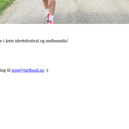
i årets idrettsfestival og melhusmila!
ing til
post@melhusil.no
:)