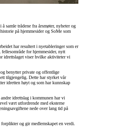
i å samle trådene fra årsmøter, nyheter og
in historie på hjemmesider og SoMe som
rbeidet har resultert i nyetableringer som er
, fellesområde for hjemmesider, nytt
drettslaget viser hvilke aktiviteter vi
g benytter private og offentlige
tt tilgjengelig. Dette har styrket vår
ter idretten høyt og som har kunnskap
e andre idrettslag i kommunen har vi
ikevel vært utfordrende med eksterne
eningsavgiftene nede over lang tid på
t forplikter og gir medlemskapet en verdi.