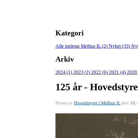
Kategori
Alle innlegg
Melhus IL (2)
Nyhet (33)
Nyh
Arkiv
2024 (1)
2023 (2)
2022 (6)
2021 (4)
2020
125 år - Hovedstyre
Postet av
Hovedstyret i Melhus IL
den
10.