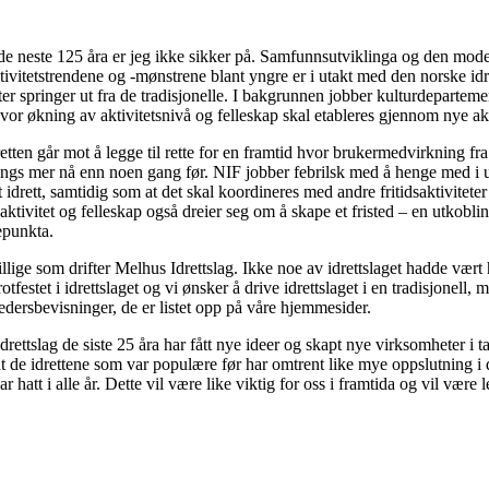
r de neste 125 åra er jeg ikke sikker på. Samfunnsutviklinga og den moder
ktivitetstrendene og -mønstrene blant yngre er i utakt med den norske id
ter springer ut fra de tradisjonelle. I bakgrunnen jobber kulturdeparte
 hvor økning av aktivitetsnivå og felleskap skal etableres gjennom nye ak
etten går mot å legge til rette for en framtid hvor brukermedvirkning fra
rengs mer nå enn noen gang før. NIF jobber febrilsk med å henge med i u
rt idrett, samtidig som at det skal koordineres med andre fritidsaktivite
k aktivitet og felleskap også dreier seg om å skape et fristed – en utkob
tepunkta.
illige som drifter Melhus Idrettslag. Ikke noe av idrettslaget hadde vært 
rotfestet i idrettslaget og vi ønsker å drive idrettslaget i en tradisjonell
ersbevisninger, de er listet opp på våre hjemmesider.
ettslag de siste 25 åra har fått nye ideer og skapt nye virksomheter i t
 de idrettene som var populære før har omtrent like mye oppslutning i 
ar hatt i alle år. Dette vil være like viktig for oss i framtida og vil være