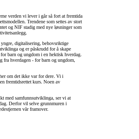
ne verden vi lever i går så fort at fremtida
rettsmodellen. Trendene som settes av stort
mentet og NIF stadig med nye løsninger som
tivitetsanlegg.
 yngre, digitalisering, behovsriktige
tviklinga og er påskrudd for å skape
ter for barn og ungdom i en hektisk hverdag.
ling fra hverdagen - for barn og ungdom,
her om det ikke var for dere. Vi i
, men fremtidsrettet kurs. Noen av
akt med samfunnsutviklinga, ser vi at
dag. Derfor vil selve grunnmuren i
 ledestjernen vår framover.