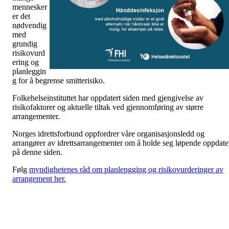
mennesker
er det
nødvendig
med
grundig
risikovurd
ering og
planleggin
g for å begrense smitterisiko.
Folkehelseinstituttet har oppdatert siden med gjengivelse av
risikofaktorer og aktuelle tiltak ved gjennomføring av større
arrangementer.
Norges idrettsforbund oppfordrer våre organisasjonsledd og
arrangører av idrettsarrangementer om å holde seg løpende oppdate
på denne siden.
Følg
myndighetenes råd om planlengging og risikovurderinger av
arrangement her.