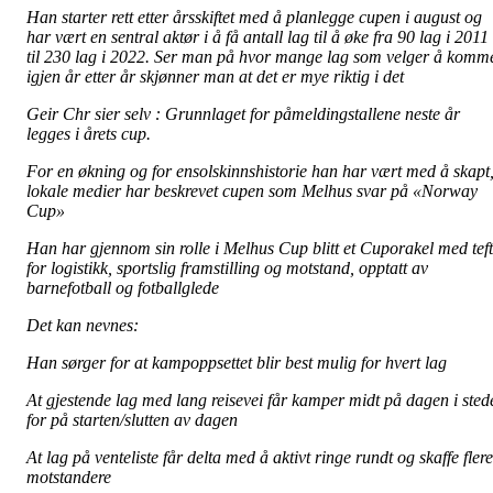
Han starter rett etter årsskiftet med å planlegge cupen i august og
har vært en sentral aktør i å få antall lag til å øke fra 90 lag i 2011
til 230 lag i 2022. Ser man på hvor mange lag som velger å komm
igjen år etter år skjønner man at det er mye riktig i det
Geir Chr sier selv : Grunnlaget for påmeldingstallene neste år
legges i årets cup.
For en økning og for ensolskinnshistorie han har vært med å skapt
lokale medier har beskrevet cupen som Melhus svar på «Norway
Cup»
Han har gjennom sin rolle i Melhus Cup blitt et Cuporakel med teft
for logistikk, sportslig framstilling og motstand, opptatt av
barnefotball og fotballglede
Det kan nevnes:
Han sørger for at kampoppsettet blir best mulig for hvert lag
At gjestende lag med lang reisevei får kamper midt på dagen i sted
for på starten/slutten av dagen
At lag på venteliste får delta med å aktivt ringe rundt og skaffe flere
motstandere