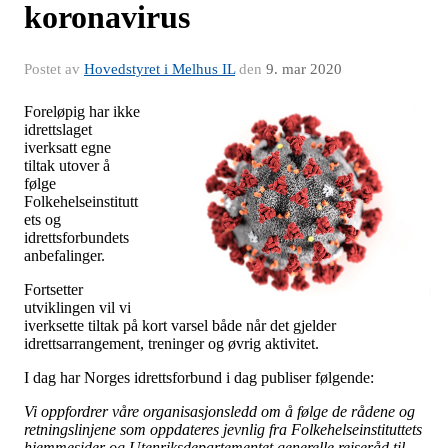
koronavirus
Postet av
Hovedstyret i Melhus IL
den
9. mar 2020
Foreløpig har ikke
idrettslaget
iverksatt egne
tiltak utover å
følge
Folkehelseinstitutt
ets og
idrettsforbundets
anbefalinger.
Fortsetter
utviklingen vil vi
iverksette tiltak på kort varsel både når det gjelder
idrettsarrangement, treninger og øvrig aktivitet.
I dag har Norges idrettsforbund i dag publiser følgende:
Vi oppfordrer våre organisasjonsledd om å følge de rådene og
retningslinjene som oppdateres jevnlig fra Folkehelseinstituttets
hjemmesider og Utenriksdepartementet generelle reiseråd til