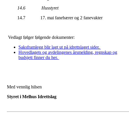
14.6 Husstyret
14.7 17. mai fanebærer og 2 fanevakter
Vedlagt følger følgende dokumenter:
Saksframlegg blir lagt ut på idrettslaget sider
.
Hovedlagets og avdelingenes årsmelding, regnskap og
budsjett finner du her.
Med vennlig hilsen
Styret i Melhus Idrettslag