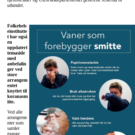
utlandet.
Folkehels
einstitutte
t har også
en
oppdatert
temaside
med
anbefalin
ger ved
store
arrangem
entet
knyttet til
koranasm
itte.
Ved alle
arrangeme
nter som
samler
mange