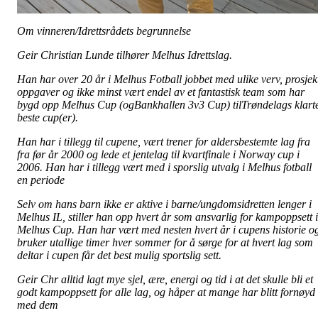
Om vinneren/Idrettsrådets begrunnelse
Geir Christian Lunde tilhører Melhus Idrettslag.
Han har over 20 år i Melhus Fotball jobbet med ulike verv, prosjek
oppgaver og ikke minst vært endel av et fantastisk team som har
bygd opp Melhus Cup (ogBankhallen 3v3 Cup) tilTrøndelags klart
beste cup(er).
Han har i tillegg til cupene, vært trener for aldersbestemte lag fra
fra før år 2000 og lede et jentelag til kvartfinale i Norway cup i
2006. Han har i tillegg vært med i sporslig utvalg i Melhus fotball
en periode
Selv om hans barn ikke er aktive i barne/ungdomsidretten lenger i
Melhus IL, stiller han opp hvert år som ansvarlig for kampoppsett i
Melhus Cup. Han har vært med nesten hvert år i cupens historie o
bruker utallige timer hver sommer for å sørge for at hvert lag som
deltar i cupen får det best mulig sportslig sett.
Geir Chr alltid lagt mye sjel, ære, energi og tid i at det skulle bli et
godt kampoppsett for alle lag, og håper at mange har blitt fornøyd
med dem