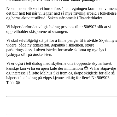
Noen mener sikkert vi burde forstått at regningen kom men vi men
det blir helt feil når vi legger ned så mye frivillig arbeid i folkehelse
og barns aktivitetstilbud. Saken står omtalt i Trønderbladet.
Vi håper derfor det vil gis bidrag pr vipps til nr 506903 slik at vi
opprettholder skisporene ut sesongen.
Vi skal selvfølgelig stå på for å finne penger til å utvikle Skjetnmyr
videre, både ny tidtakerbu, gapahuk i skileiken, større
parkeringsplass, kulvert istedet for smale skibrua og nye lys i
lysløypa står på ønskelisten.
Vi er også i tett dialog med skytterne om å oppruste skytterhuset,
kanskje kan vi ha en åpen kafe der innimellom 😉 Vi har ståpåvilje
og interesse i å løfte Melhus Ski frem og skape skiglede for alle så
håper et lite bidrag på vipps kjennes riktig for flere! Nr 506903.
Takk 😎