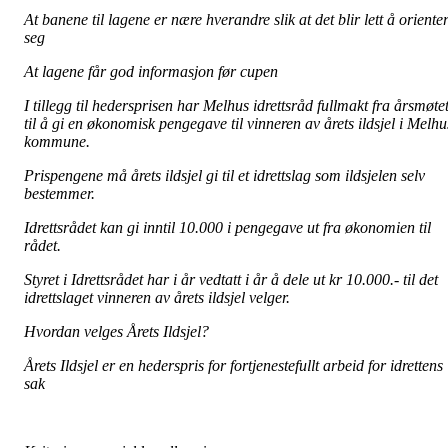
At banene til lagene er nære hverandre slik at det blir lett å oriente
seg
At lagene får god informasjon før cupen
I tillegg til hedersprisen har Melhus idrettsråd fullmakt fra årsmøte
til å gi en økonomisk pengegave til vinneren av årets ildsjel i Melhu
kommune.
Prispengene må årets ildsjel gi til et idrettslag som ildsjelen selv
bestemmer.
Idrettsrådet kan gi inntil 10.000 i pengegave ut fra økonomien til
rådet.
Styret i Idrettsrådet har i år vedtatt i år å dele ut kr 10.000.- til det
idrettslaget vinneren av årets ildsjel velger.
Hvordan velges Årets Ildsjel?
Årets Ildsjel er en hederspris for fortjenestefullt arbeid for idrettens
sak