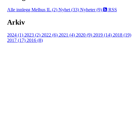
Alle innlegg
Melhus IL (2)
Nyhet (33)
Nyheter (9)
RSS
Arkiv
2024 (1)
2023 (2)
2022 (6)
2021 (4)
2020 (9)
2019 (14)
2018 (19)
2017 (17)
2016 (8)