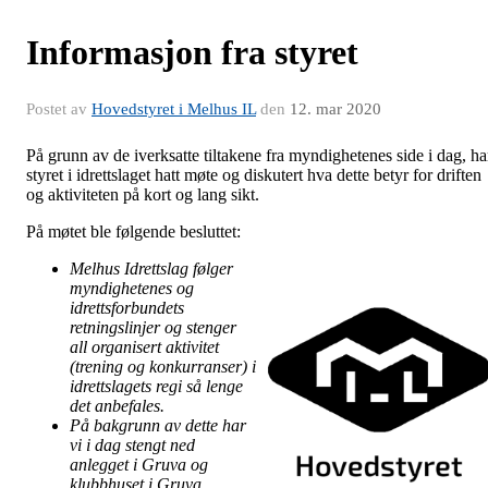
Informasjon fra styret
Postet av
Hovedstyret i Melhus IL
den
12. mar 2020
På grunn av de iverksatte tiltakene fra myndighetenes side i dag, ha
styret i idrettslaget hatt møte og diskutert hva dette betyr for driften
og aktiviteten på kort og lang sikt.
På møtet ble følgende besluttet:
Melhus Idrettsla
g følger
myndighetenes og
idrettsforbundets
retningslinjer og stenger
all organisert aktivitet
(trening og konkurranser) i
idrettslagets regi så lenge
det anbefales.
På bakgrunn av dette har
vi i dag stengt ned
anlegget i Gruva og
klubbhuset i Gruva.