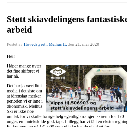
Støtt skiavdelingens fantastisk
arbeid
Postet av
Hovedstyret i Melhus IL
den
21. mar 2020
Hei!
Håper mange nyter
det fine skiføret vi
har nå.
Det har jo vært litt i
media i det siste om
at idrettslag merker
perioden vi er inne i
økonomisk, Melhus
Ski er ikke noe
unntak for vi skulle forrige helg egentlig arrangert skirenn for 170
unger, en inntekskilde gikk tapt. I tillegg har vi fått en ekstra regnin
fra kommunen på 131 000 som vi ikke hadde planlagt for.