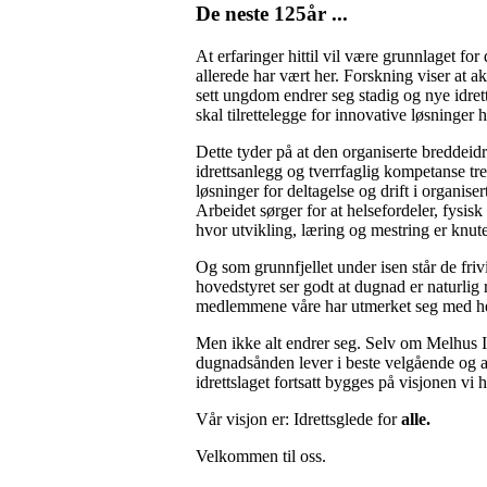
De neste 125år ...
At erfaringer hittil vil være grunnlaget fo
allerede har vært her. Forskning viser at a
sett ungdom endrer seg stadig og nye idret
skal tilrettelegge for innovative løsninger
Dette tyder på at den organiserte breddeidr
idrettsanlegg og tverrfaglig kompetanse t
løsninger for deltagelse og drift i organise
Arbeidet sørger for at helsefordeler, fysis
hvor utvikling, læring og mestring er knu
Og som grunnfjellet under isen står de friv
hovedstyret ser godt at dugnad er naturlig
medlemmene våre har utmerket seg med hed
Men ikke alt endrer seg. Selv om Melhus Idr
dugnadsånden lever i beste velgående og at
idrettslaget fortsatt bygges på visjonen vi h
Vår visjon er: Idrettsglede for
alle.
Velkommen til oss.