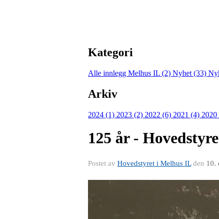
Kategori
Alle innlegg
Melhus IL (2)
Nyhet (33)
Nyh
Arkiv
2024 (1)
2023 (2)
2022 (6)
2021 (4)
2020
125 år - Hovedstyre
Postet av
Hovedstyret i Melhus IL
den
10.