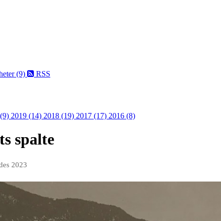
eter (9)
RSS
 (9)
2019 (14)
2018 (19)
2017 (17)
2016 (8)
ts spalte
 des 2023