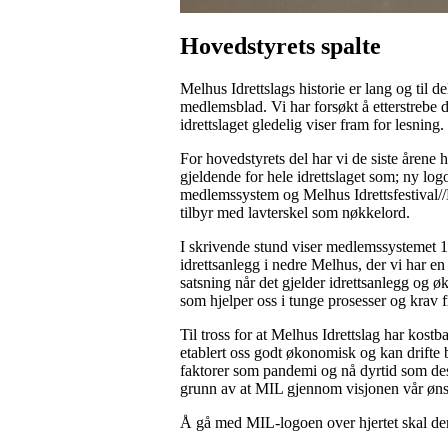
Hovedstyrets spalte
Melhus Idrettslags historie er lang og til 
medlemsblad. Vi har forsøkt å etterstrebe
idrettslaget gledelig viser fram for lesning.
For hovedstyrets del har vi de siste årene h
gjeldende for hele idrettslaget som; ny lo
medlemssystem og Melhus Idrettsfestival//M
tilbyr med lavterskel som nøkkelord.
I skrivende stund viser medlemssystemet 1
idrettsanlegg i nedre Melhus, der vi har en 
satsning når det gjelder idrettsanlegg og
som hjelper oss i tunge prosesser og krav
Til tross for at Melhus Idrettslag har kost
etablert oss godt økonomisk og kan drifte b
faktorer som pandemi og nå dyrtid som des
grunn av at MIL gjennom visjonen vår ønsker
Å gå med MIL-logoen over hjertet skal derf