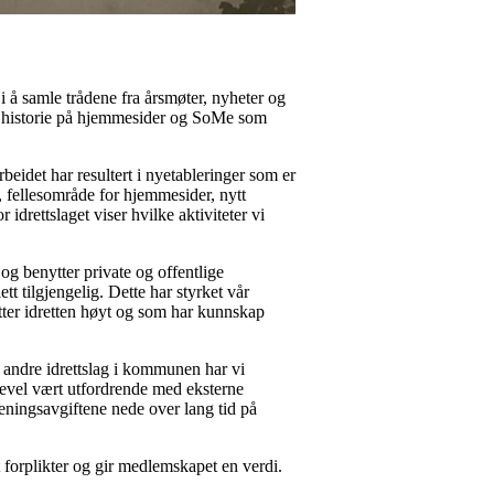
i å samle trådene fra årsmøter, nyheter og
in historie på hjemmesider og SoMe som
rbeidet har resultert i nyetableringer som er
, fellesområde for hjemmesider, nytt
drettslaget viser hvilke aktiviteter vi
g benytter private og offentlige
tt tilgjengelig. Dette har styrket vår
ter idretten høyt og som har kunnskap
e andre idrettslag i kommunen har vi
ikevel vært utfordrende med eksterne
eningsavgiftene nede over lang tid på
t forplikter og gir medlemskapet en verdi.