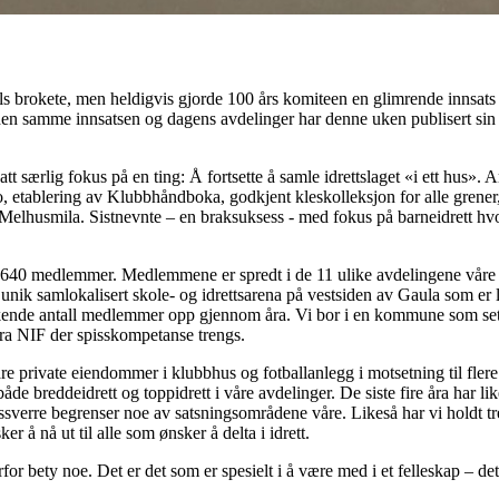
dels brokete, men heldigvis gjorde 100 års komiteen en glimrende innsats 
 den samme innsatsen og dagens avdelinger har denne uken publisert s
att særlig fokus på en ting: Å fortsette å samle idrettslaget «i ett hus». A
go, etablering av Klubbhåndboka, godkjent kleskolleksjon for alle grener
elhusmila. Sistnevnte – en braksuksess - med fokus på barneidrett hvor i
640 medlemmer. Medlemmene er spredt i de 11 ulike avdelingene våre o
unik samlokalisert skole- og idrettsarena på vestsiden av Gaula som er le
 økende antall medlemmer opp gjennom åra. Vi bor i en kommune som set
 fra NIF der spisskompetanse trengs.
bare private eiendommer i klubbhus og fotballanlegg i motsetning til fler
åde breddeidrett og toppidrett i våre avdelinger. De siste fire åra har l
sverre begrenser noe av satsningsområdene våre. Likeså har vi holdt tr
 å nå ut til alle som ønsker å delta i idrett.
or bety noe. Det er det som er spesielt i å være med i et felleskap – de