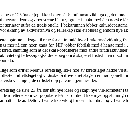
r de neste 125 åra er jeg ikke sikker på. Samfunnsutviklinga og den moder
ktivitetstrendene og -mønstrene blant yngre er i utakt med den norske id
ter springer ut fra de tradisjonelle. I bakgrunnen jobber kulturdeparte
 hvor økning av aktivitetsnivå og felleskap skal etableres gjennom nye ak
etten går mot å legge til rette for en framtid hvor brukermedvirkning fra
rengs mer nå enn noen gang før. NIF jobber febrilsk med å henge med i u
rt idrett, samtidig som at det skal koordineres med andre fritidsaktivite
k aktivitet og felleskap også dreier seg om å skape et fristed – en utkob
tepunkta.
illige som drifter Melhus Idrettslag. Ikke noe av idrettslaget hadde vært 
rotfestet i idrettslaget og vi ønsker å drive idrettslaget i en tradisjonell
ersbevisninger, de er listet opp på våre hjemmesider.
ettslag de siste 25 åra har fått nye ideer og skapt nye virksomheter i t
 de idrettene som var populære før har omtrent like mye oppslutning i 
ar hatt i alle år. Dette vil være like viktig for oss i framtida og vil være