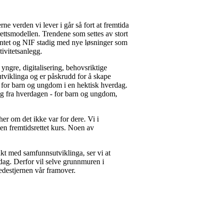
ne verden vi lever i går så fort at fremtida
rettsmodellen. Trendene som settes av stort
mentet og NIF stadig med nye løsninger som
tivitetsanlegg.
 yngre, digitalisering, behovsriktige
tviklinga og er påskrudd for å skape
ter for barn og ungdom i en hektisk hverdag.
ling fra hverdagen - for barn og ungdom,
her om det ikke var for dere. Vi i
, men fremtidsrettet kurs. Noen av
akt med samfunnsutviklinga, ser vi at
dag. Derfor vil selve grunnmuren i
 ledestjernen vår framover.