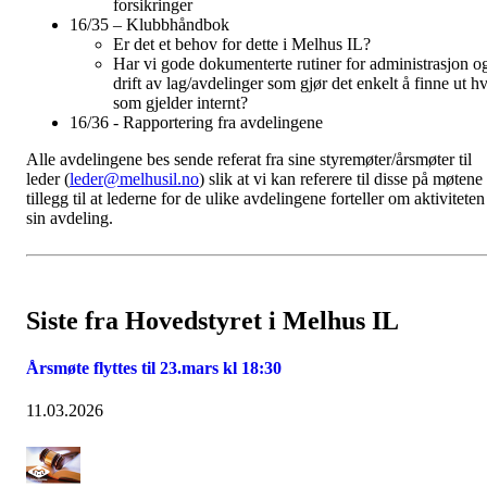
forsikringer
16/35 – Klubbhåndbok
Er det et behov for dette i Melhus IL?
Har vi gode dokumenterte rutiner for administrasjon o
drift av lag/avdelinger som gjør det enkelt å finne ut h
som gjelder internt?
16/36 - Rapportering fra avdelingene
Alle avdelingene bes sende referat fra sine styremøter/årsmøter til
leder (
leder@melhusil.no
) slik at vi kan referere til disse på møtene 
tillegg til at lederne for de ulike avdelingene forteller om aktiviteten
sin avdeling.
Siste fra Hovedstyret i Melhus IL
Årsmøte flyttes til 23.mars kl 18:30
11.03.2026