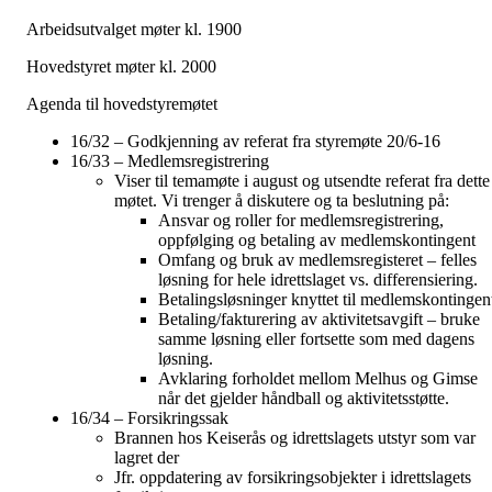
Arbeidsutvalget møter kl. 1900
Hovedstyret møter kl. 2000
Agenda til hovedstyremøtet
16/32 – Godkjenning av referat fra styremøte 20/6-16
16/33 – Medlemsregistrering
Viser til temamøte i august og utsendte referat fra dette
møtet. Vi trenger å diskutere og ta beslutning på:
Ansvar og roller for medlemsregistrering,
oppfølging og betaling av medlemskontingent
Omfang og bruk av medlemsregisteret – felles
løsning for hele idrettslaget vs. differensiering.
Betalingsløsninger knyttet til medlemskontingen
Betaling/fakturering av aktivitetsavgift – bruke
samme løsning eller fortsette som med dagens
løsning.
Avklaring forholdet mellom Melhus og Gimse
når det gjelder håndball og aktivitetsstøtte.
16/34 – Forsikringssak
Brannen hos Keiserås og idrettslagets utstyr som var
lagret der
Jfr. oppdatering av forsikringsobjekter i idrettslagets