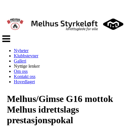
Veksle
navigasjon
Nyheter
Klubbstevner
Galleri
Nyttige lenker
Om oss
Kontakt oss
Hovedlaget
Melhus/Gimse G16 mottok
Melhus idrettslags
prestasjonspokal