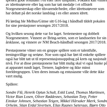
spesielt gode resultater i en eller flere disipliner. Pokalen kan vinnes
av idrettsutøvere eller lag som har tatt medalje i et offisielt
Norgesmesterskap eller tilsvarende/bedre, eller idrettsutøvere som
har deltatt på det norske landslag i en eller annen idrett.
På lørdag ble Melhus/Gimse sitt G16-lag i håndball tildelt pokalen
for sine prestasjoner sesongen 2017/2018.
Og hvilken sesong dette var for laget. Seriemestere og dobbelt
Norgesmestere. Vinnere av Bring-serien, som er landsserien for sin
årsklasse, og vinnere av NM Beach-håndball sesongen 2017/2018.
Prestasjonene vitner om en gruppe spillere som er talentfulle,
treningsvillige og seriøse. Noe som også har ført til enkelte spillere
også har blitt tatt ut til representasjonsoppdrag på krets og nasjonalt
nivå. For at disse prestasjonene har blitt mulig skal vi også huske p
at apparatet rundt laget, Trenere, lagledere og ikke minst
foreldregruppen. Uten deres innsats og entusiasme ville dette ikke
vært mulig.
Spillere:
Sondre Flå, Henrik Optun Schult, Eskil Lund, Thomas Martinsen,
Victor Rian Losen, Oliver Røddesnes, Sebastian Torp, Petter
Einskar Johnsen, Sebastian Teigen, Mikkel Hårsaker Mærk, Sondr
Orheim, Stian Erdal Sivertsen, Elias Raanes Sæteraas, Bjørn Otto