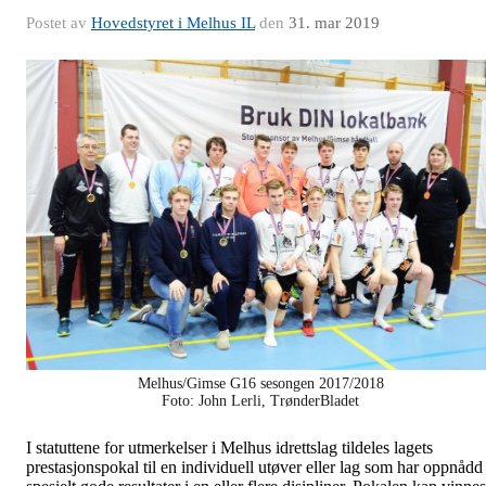
Postet av
Hovedstyret i Melhus IL
den
31. mar 2019
Melhus/Gimse G16 sesongen 2017/2018
Foto: John Lerli, TrønderBladet
I statuttene for utmerkelser i Melhus idrettslag tildeles lagets
prestasjonspokal til en individuell utøver eller lag som har oppnådd