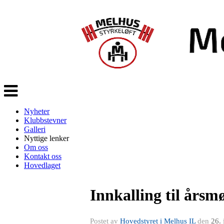
Veksle
navigasjon
Nyheter
Klubbstevner
Galleri
Nyttige lenker
Om oss
Kontakt oss
Hovedlaget
Innkalling til årsmø
Postet av
Hovedstyret i Melhus IL
den
26.