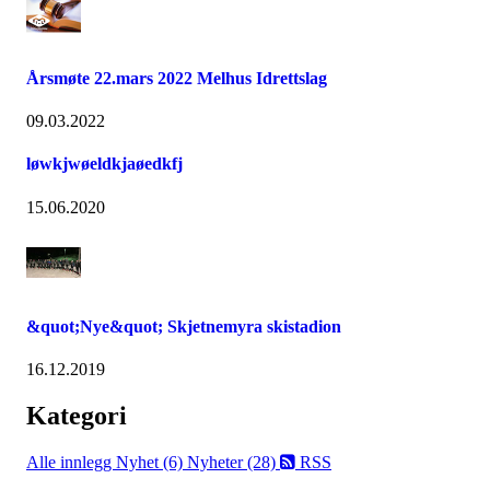
Årsmøte 22.mars 2022 Melhus Idrettslag
09.03.2022
løwkjwøeldkjaøedkfj
15.06.2020
&quot;Nye&quot; Skjetnemyra skistadion
16.12.2019
Kategori
Alle innlegg
Nyhet (6)
Nyheter (28)
RSS