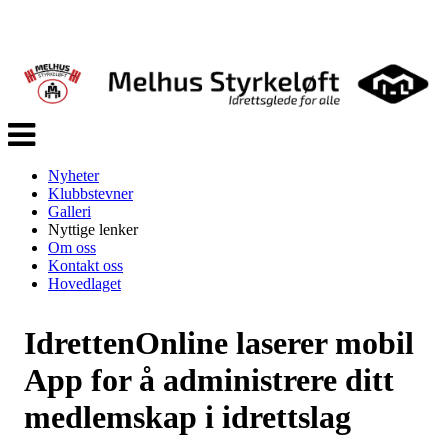
Veksle
navigasjon
Nyheter
Klubbstevner
Galleri
Nyttige lenker
Om oss
Kontakt oss
Hovedlaget
IdrettenOnline laserer mobil
App for å administrere ditt
medlemskap i idrettslag