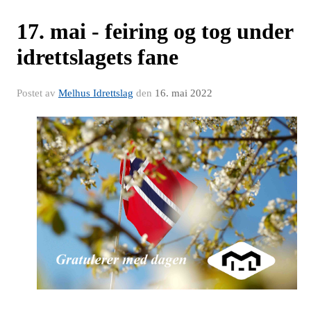
17. mai - feiring og tog under
idrettslagets fane
Postet av
Melhus Idrettslag
den
16. mai 2022