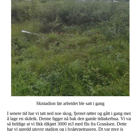
Skistadion før arbeidet ble satt i gang
I senere tid har vi tatt ned noe skog, fjernet røtter og gått i gang me
å lage en skileik. Denne ligger nå bak den gamle tidtakerbua. Vi va
så heldige at vi fikk tilkjørt 3000 m3 med flis fra Granåsen. Dette
har vi spredd utover stadion og i lysløypetraseen. Dt var mye is