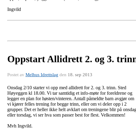
Ingvild
Oppstart Allidrett 2. og 3. trin
Postet av
Melhus Idrettslag
den
18. sep 2013
Onsdag 2/10 starter vi opp med allidrett for 2. og 3. trinn. Sted
Høyeggen kl 18.00. Vi tar samtidig et info-møte for foreldrene og
legger en plan for høsten/vinteren. Antall påmeldte barn avgjør om
vi kjører felles trening for begge trinn, eller om vi deler opp i 2
grupper. Det er heller ikke helt avklart om treningene blir på onsda
eller torsdag, vi ser hva som passer best for flest. Velkommen!
Mvh Ingvild.