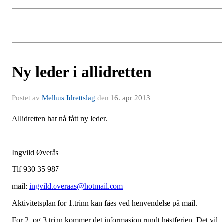
Ny leder i allidretten
Postet av
Melhus Idrettslag
den
16. apr 2013
Allidretten har nå fått ny leder.
Ingvild Øverås
Tlf 930 35 987
mail:
ingvild.overaas@hotmail.com
Aktivitetsplan for 1.trinn kan fåes ved henvendelse på mail.
For 2. og 3.trinn kommer det informasjon rundt høstferien. Det vil