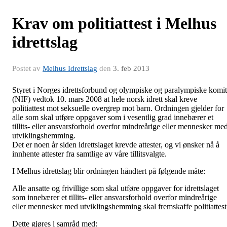
Krav om politiattest i Melhus
idrettslag
Postet av
Melhus Idrettslag
den
3. feb 2013
Styret i Norges idrettsforbund og olympiske og paralympiske komi
(NIF) vedtok 10. mars 2008 at hele norsk idrett skal kreve
politiattest mot seksuelle overgrep mot barn. Ordningen gjelder for
alle som skal utføre oppgaver som i vesentlig grad innebærer et
tillits- eller ansvarsforhold overfor mindreårige eller mennesker me
utviklingshemming.
Det er noen år siden idrettslaget krevde attester, og vi ønsker nå å
innhente attester fra samtlige av våre tillitsvalgte.
I Melhus idrettslag blir ordningen håndtert på følgende måte:
Alle ansatte og frivillige som skal utføre oppgaver for idrettslaget
som innebærer et tillits- eller ansvarsforhold overfor mindreårige
eller mennesker med utviklingshemming skal fremskaffe politiattest
Dette gjøres i samråd med: