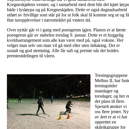
Kregneskjølens venner, og i samarbeid med dem blir det kjørt løyp
både i lysløypa og på Kregneskjølen. Dette er også dugnadsarbeid
utført av frivillige som står på for at folk skal få komme seg ut og få
fine turopplevelser i nærområdet på vinters tid.
Over nyttår går vi i gang med poengrenn igjen. Planen er at første
poengrenn går av stabelen torsdag 9. januar. Dette er et hyggelig
kveldsarrangement som alle kan være med på, også voksne. Her
velger man selv om man vil gå med eller uten tidtaking. Det er
sosialt og god stemning. Alle får saft og premie når det holdes
premieutdelingen til våren.
Treningsgruppene 
Melhus IL har fast
treningstider
mandager og
torsdager, og her e
det plass til flere.
Spesielt ønsker vi
oss flere jenter. Ny
av året er at vi har
opprettet en
skileikgruppe for