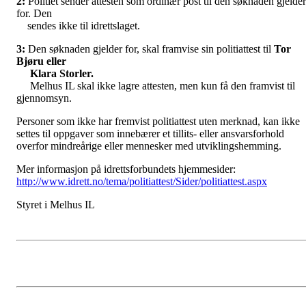
2:
Politiet sender attesten som ordinær post til den søknaden gjelder
for. Den
sendes ikke til idrettslaget.
3:
Den søknaden gjelder for, skal framvise sin politiattest til
Tor
Bjøru eller
Klara Storler.
Melhus IL skal ikke lagre attesten, men kun få den framvist til
gjennomsyn.
Personer som ikke har fremvist politiattest uten merknad, kan ikke
settes til oppgaver som innebærer et tillits- eller ansvarsforhold
overfor mindreårige eller mennesker med utviklingshemming.
Mer informasjon på idrettsforbundets hjemmesider:
http://www.idrett.no/tema/politiattest/Sider/politiattest.aspx
Styret i Melhus IL