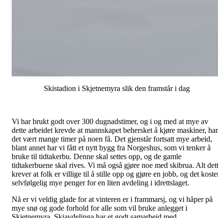
Skistadion i Skjetnemyra slik den framstår i dag
Vi har brukt godt over 300 dugnadstimer, og i og med at mye av
dette arbeidet krevde at mannskapet behersket å kjøre maskiner, har
det vært mange timer på noen få. Det gjenstår fortsatt mye arbeid,
blant annet har vi fått et nytt bygg fra Norgeshus, som vi tenker å
bruke til tidtakerbu. Denne skal settes opp, og de gamle
tidtakerbuene skal rives. Vi må også gjøre noe med skibrua. Alt det
krever at folk er villige til å stille opp og gjøre en jobb, og det koste
selvfølgelig mye penger for en liten avdeling i idrettslaget.
Nå er vi veldig glade for at vinteren er i frammarsj, og vi håper på
mye snø og gode forhold for alle som vil bruke anlegget i
Skjetnemyra. Skiavdelinga har et godt samarbeid med