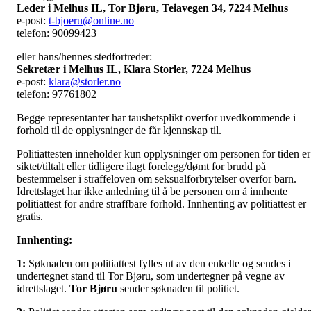
Leder i Melhus IL, Tor Bjøru, Teiavegen 34, 7224 Melhus
e-post:
t-bjoeru@online.no
telefon: 90099423
eller hans/hennes stedfortreder:
Sekretær i Melhus IL, Klara Storler, 7224 Melhus
e-post:
klara@storler.no
telefon: 97761802
Begge representanter har taushetsplikt overfor uvedkommende i
forhold til de opplysninger de får kjennskap til.
Politiattesten inneholder kun opplysninger om personen for tiden er
siktet/tiltalt eller tidligere ilagt forelegg/dømt for brudd på
bestemmelser i straffeloven om seksualforbrytelser overfor barn.
Idrettslaget har ikke anledning til å be personen om å innhente
politiattest for andre straffbare forhold. Innhenting av politiattest er
gratis.
Innhenting:
1:
Søknaden om politiattest fylles ut av den enkelte og sendes i
undertegnet stand til Tor Bjøru, som undertegner på vegne av
idrettslaget.
Tor Bjøru
sender søknaden til politiet.