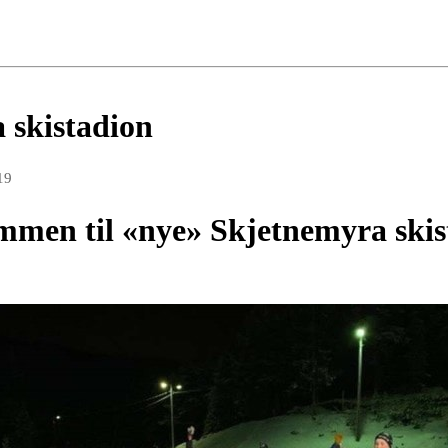
 skistadion
19
mmen til «nye» Skjetnemyra skis