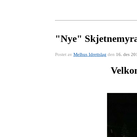
"Nye" Skjetnemyra
Postet av
Melhus Idrettslag
den
16. des 20
Velko