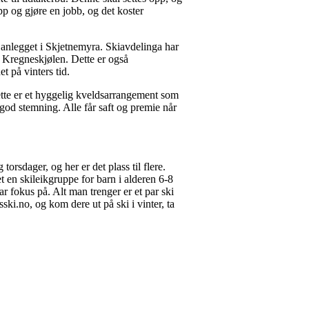
opp og gjøre en jobb, og det koster
e anlegget i Skjetnemyra. Skiavdelinga har
 Kregneskjølen. Dette er også
t på vinters tid.
ette er et hyggelig kveldsarrangement som
god stemning. Alle får saft og premie når
orsdager, og her er det plass til flere.
tet en skileikgruppe for barn i alderen 6-8
har fokus på. Alt man trenger er et par ski
ki.no, og kom dere ut på ski i vinter, ta