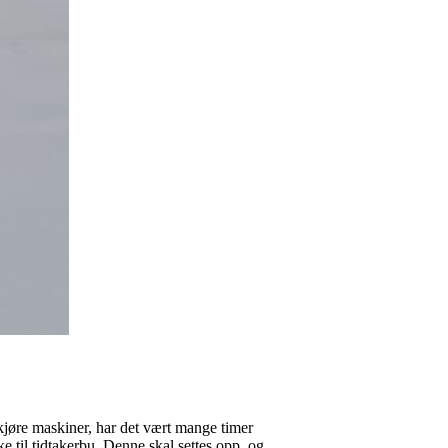
kjøre maskiner, har det vært mange timer
ke til tidtakerbu. Denne skal settes opp, og