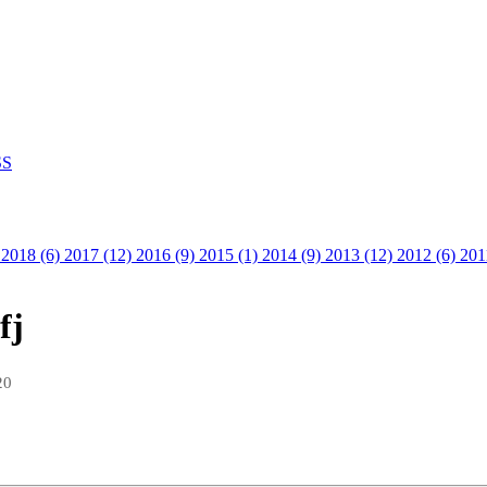
S
)
2018 (6)
2017 (12)
2016 (9)
2015 (1)
2014 (9)
2013 (12)
2012 (6)
201
fj
20