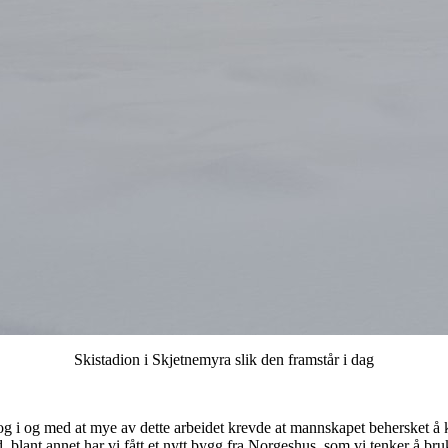
Skistadion i Skjetnemyra slik den framstår i dag
og i og med at mye av dette arbeidet krevde at mannskapet behersket å 
, blant annet har vi fått et nytt bygg fra Norgeshus, som vi tenker å bru