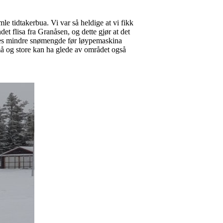
mle tidtakerbua. Vi var så heldige at vi fikk
et flisa fra Granåsen, og dette gjør at det
kreves mindre snømengde før løypemaskina
 små og store kan ha glede av området også