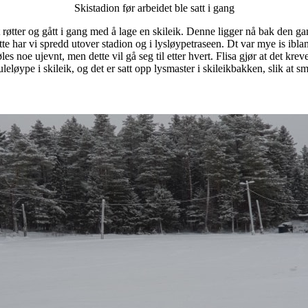
Skistadion før arbeidet ble satt i gang
et røtter og gått i gang med å lage en skileik. Denne ligger nå bak den ga
te har vi spredd utover stadion og i lysløypetraseen. Dt var mye is ibland
les noe ujevnt, men dette vil gå seg til etter hvert. Flisa gjør at det 
kuleløype i skileik, og det er satt opp lysmaster i skileikbakken, slik at