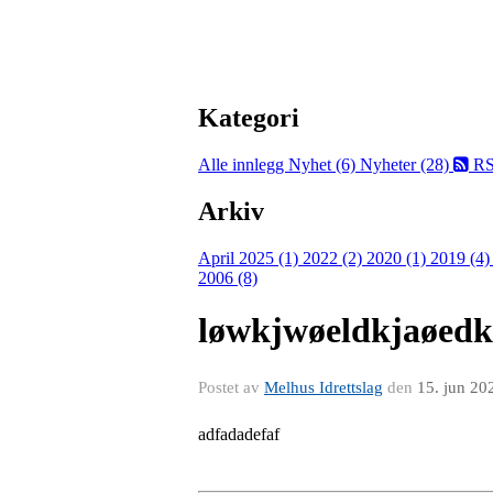
Kategori
Alle innlegg
Nyhet (6)
Nyheter (28)
RS
Arkiv
April 2025 (1)
2022 (2)
2020 (1)
2019 (4
2006 (8)
løwkjwøeldkjaøedk
Postet av
Melhus Idrettslag
den
15. jun 20
adfadadefaf