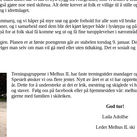
å gjøre noe med skibrua. Alt dette krever at folk er villige til å stille 
g i idrettslaget.
 frammarsj, og vi håper på mye snø og gode forhold for alle som vil bruk
er, og i samarbeid med dem blir det kjørt løyper både i lysløypa og på
 på for at folk skal få komme seg ut og få fine turopplevelser i nærområde
jen. Planen er at første poengrenn går av stabelen torsdag 9. januar. D
ger man selv om man vil gå med eller uten tidtaking. Det er sosialt og 
Treningsgruppene i Melhus IL har faste treningstider mandager og t
Spesielt ønsker vi oss flere jenter. Nytt av året er at vi har oppret
år. Dette for å understreke at det er leik, mestring og skiglede vi 
og staver. Følg oss på facebook eller på hjemmesiden vår: melhuss
gjerne med familien i skileiken.
God tur!
Laila Adolfse
Leder Melhus IL ski