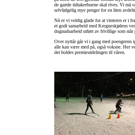
de gamle tidtakerbuene skal rives. Vi må ogs
selvfølgelig mye penger for en liten avdelin
Nå er vi veldig glade for at vinteren er i
et godt samarbeid med Kregneskjølens venn
dugnadsarbeid utført av frivillige som står
Over nyttår går vi i gang med poengrenn ig
alle kan være med på, også voksne. Her vel
det holdes premieutdelingen til våren.