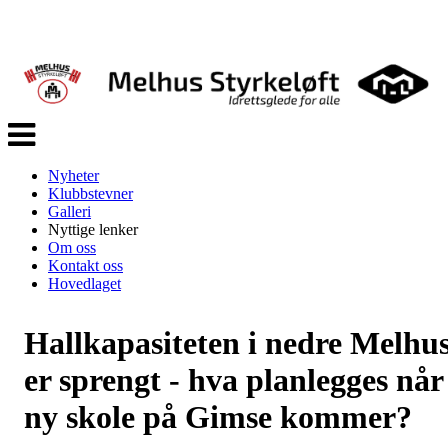
Veksle
navigasjon
Nyheter
Klubbstevner
Galleri
Nyttige lenker
Om oss
Kontakt oss
Hovedlaget
Hallkapasiteten i nedre Melhu
er sprengt - hva planlegges når
ny skole på Gimse kommer?