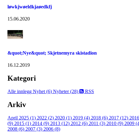
løwkjwøeldkjaøedkfj
15.06.2020
&quot;Nye&quot; Skjetnemyra skistadion
16.12.2019
Kategori
Alle innlegg
Nyhet (6)
Nyheter (28)
RSS
Arkiv
April 2025 (1)
2022 (2)
2020 (1)
2019 (4)
2018 (6)
2017 (12)
201
(9)
2015 (1)
2014 (9)
2013 (12)
2012 (6)
2011 (3)
2010 (9)
2009 (
2008 (6)
2007 (3)
2006 (8)