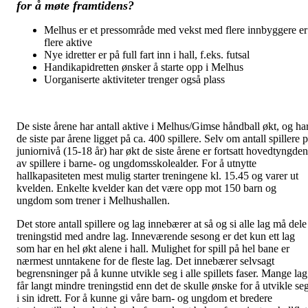
for å møte framtidens?
Melhus er et pressområde med vekst med flere innbyggere er
flere aktive
Nye idretter er på full fart inn i hall, f.eks. futsal
Handikapidretten ønsker å starte opp i Melhus
Uorganiserte aktiviteter trenger også plass
De siste årene har antall aktive i Melhus/Gimse håndball økt, og ha
de siste par årene ligget på ca. 400 spillere. Selv om antall spillere 
juniornivå (15-18 år) har økt de siste årene er fortsatt hovedtyngden
av spillere i barne- og ungdomsskolealder. For å utnytte
hallkapasiteten mest mulig starter treningene kl. 15.45 og varer ut
kvelden. Enkelte kvelder kan det være opp mot 150 barn og
ungdom som trener i Melhushallen.
Det store antall spillere og lag innebærer at så og si alle lag må dele
treningstid med andre lag. Inneværende sesong er det kun ett lag
som har en hel økt alene i hall. Mulighet for spill på hel bane er
nærmest unntakene for de fleste lag. Det innebærer selvsagt
begrensninger på å kunne utvikle seg i alle spillets faser. Mange lag
får langt mindre treningstid enn det de skulle ønske for å utvikle se
i sin idrett. For å kunne gi våre barn- og ungdom et bredere