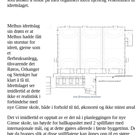
idrettslaget.
Melhus idrettslag
sin drøm er at
Melhus hadde fått
sin storstue for
idrett, gjerne som
et
flerbruksanlegg,
tilsvarende det
Røros, Orkanger
og Steinkjer har
klart å få til.
Idrettslaget ser
imidlertid at dette
ikke er realistisk i
forbindelse med
nye Gimse skole, både i forhold til tid, økonomi og ikke minst areal
Det vi imidlertid er opptatt av er det nå i planleggingen for nye
Gimse skole, tas høyde for hallkapasitet med 2 spillflater med
internasjonale mål, og at dette gjøres allerede i første byggetrinn. D
bør da bygges slik at disse spillflatene kan åpnes opp til en større