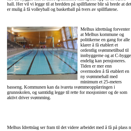
hall. Her vil vi legge til at bredden på spillflatene blir så brede at de
er mulig å få volleyball og basketball på tvers av spillflatene.
Melhus idrettslag forventer
at Melhus kommune og
politikerne en gang for alle
klarer å få etablert et
ordentlig svømmetilbud til
innbyggerne og at C-bygge
endelig kan pensjoneres.
Tiden er mer enn
overmoden å få etablert en
ny svømmehall med
minimum et 25-meters
basseng. Kommunen kan da ivareta svømmeopplæringen i
grunnskolen, og samtidig legge til rette for mosjonister og de som
aktivt driver svømming.
Melhus Idrettslag ser fram til det videre arbeidet med å få på plass 