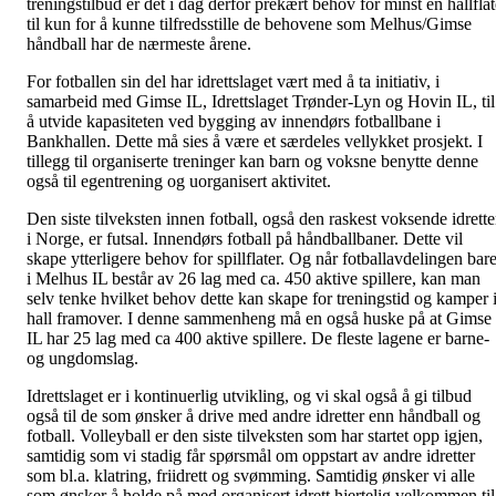
treningstilbud er det i dag derfor prekært behov for minst en hallflat
til kun for å kunne tilfredsstille de behovene som Melhus/Gimse
håndball har de nærmeste årene.
For fotballen sin del har idrettslaget vært med å ta initiativ, i
samarbeid med Gimse IL, Idrettslaget Trønder-Lyn og Hovin IL, til
å utvide kapasiteten ved bygging av innendørs fotballbane i
Bankhallen. Dette må sies å være et særdeles vellykket prosjekt. I
tillegg til organiserte treninger kan barn og voksne benytte denne
også til egentrening og uorganisert aktivitet.
Den siste tilveksten innen fotball, også den raskest voksende idrett
i Norge, er futsal. Innendørs fotball på håndballbaner. Dette vil
skape ytterligere behov for spillflater. Og når fotballavdelingen bar
i Melhus IL består av 26 lag med ca. 450 aktive spillere, kan man
selv tenke hvilket behov dette kan skape for treningstid og kamper 
hall framover. I denne sammenheng må en også huske på at Gimse
IL har 25 lag med ca 400 aktive spillere. De fleste lagene er barne-
og ungdomslag.
Idrettslaget er i kontinuerlig utvikling, og vi skal også å gi tilbud
også til de som ønsker å drive med andre idretter enn håndball og
fotball. Volleyball er den siste tilveksten som har startet opp igjen,
samtidig som vi stadig får spørsmål om oppstart av andre idretter
som bl.a. klatring, friidrett og svømming. Samtidig ønsker vi alle
som ønsker å holde på med organisert idrett hjertelig velkommen til