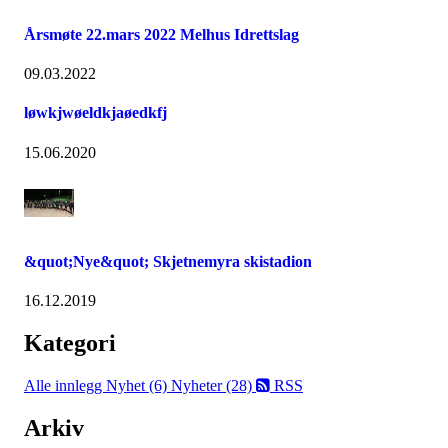
Årsmøte 22.mars 2022 Melhus Idrettslag
09.03.2022
løwkjwøeldkjaøedkfj
15.06.2020
&quot;Nye&quot; Skjetnemyra skistadion
16.12.2019
Kategori
Alle innlegg
Nyhet (6)
Nyheter (28)
RSS
Arkiv