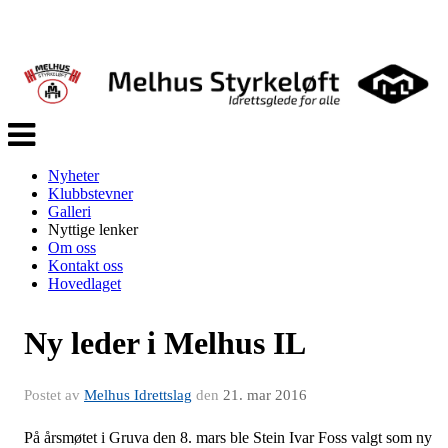
Veksle
navigasjon
Nyheter
Klubbstevner
Galleri
Nyttige lenker
Om oss
Kontakt oss
Hovedlaget
Ny leder i Melhus IL
Postet av
Melhus Idrettslag
den
21. mar 2016
På årsmøtet i Gruva den 8. mars ble Stein Ivar Foss valgt som ny