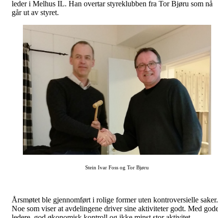
leder i Melhus IL. Han overtar styreklubben fra Tor Bjøru som nå
går ut av styret.
Stein Ivar Foss og Tor Bjøru
Årsmøtet ble gjennomført i rolige former uten kontroversielle saker.
Noe som viser at avdelingene driver sine aktiviteter godt. Med god
ledere, god økonomisk kontroll og ikke minst stor aktivitet.