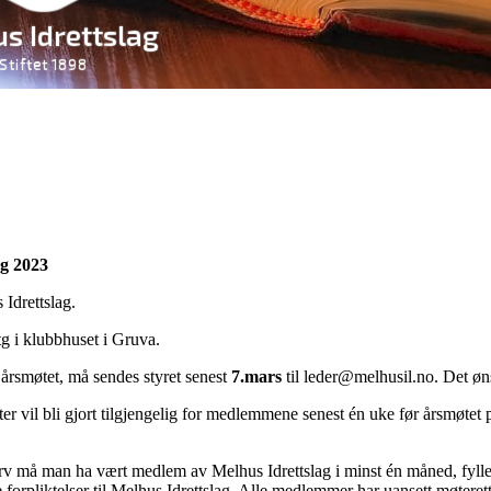
ag 2023
 Idrettslag.
tg i klubbhuset i Gruva.
årsmøtet, må sendes styret senest
7.mars
til leder@melhusil.no. Det øn
er vil bli gjort tilgjengelig for medlemmene senest én uke før årsmøtet
rv må man ha vært medlem av Melhus Idrettslag i minst én måned, fylle 
orpliktelser til Melhus Idrettslag. Alle medlemmer har uansett møterett, 