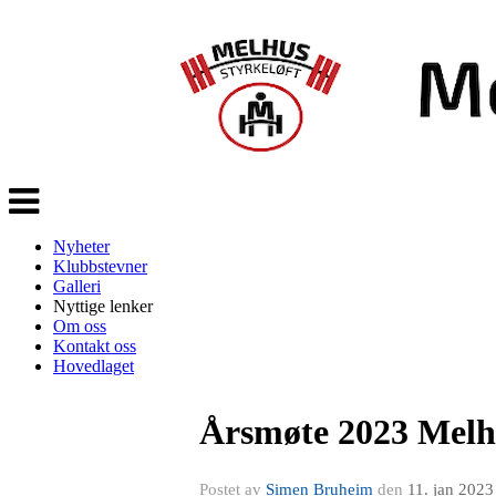
Veksle
navigasjon
Nyheter
Klubbstevner
Galleri
Nyttige lenker
Om oss
Kontakt oss
Hovedlaget
Årsmøte 2023 Melhu
Postet av
Simen Bruheim
den
11. jan 2023