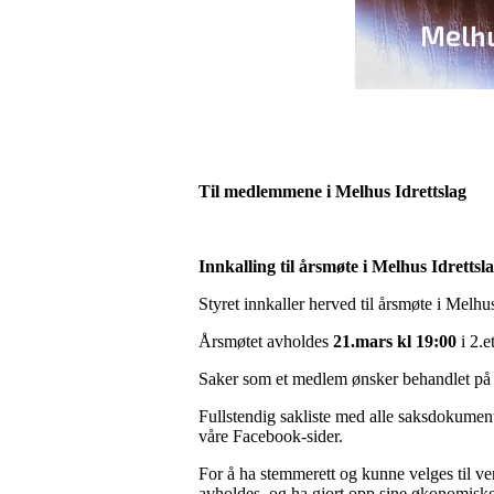
Til medlemmene i Melhus Idrettslag
Innkalling til årsmøte i Melhus Idrettsl
Styret innkaller herved til årsmøte i Melhus
Årsmøtet avholdes
21.mars kl 19:00
i 2.e
Saker som et medlem ønsker behandlet på 
Fullstendig sakliste med alle saksdokument
våre Facebook-sider.
For å ha stemmerett og kunne velges til ve
avholdes, og ha gjort opp sine økonomiske f