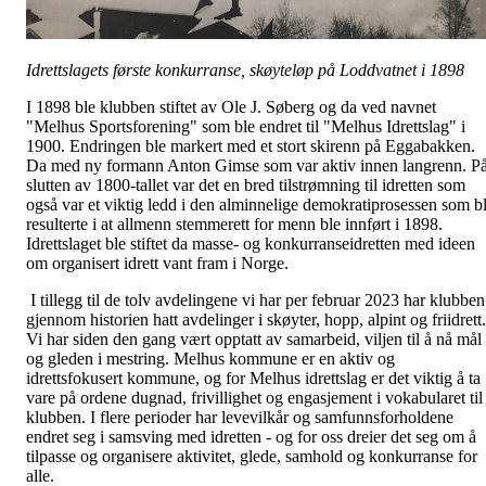
Idrettslagets første konkurranse, skøyteløp på Loddvatnet i 1898
I 1898 ble klubben stiftet av Ole J. Søberg og da ved navnet
"Melhus Sportsforening" som ble endret til "Melhus Idrettslag" i
1900. Endringen ble markert med et stort skirenn på Eggabakken.
Da med ny formann Anton Gimse som var aktiv innen langrenn. P
slutten av 1800-tallet var det en bred tilstrømning til idretten som
også var et viktig ledd i den alminnelige demokratiprosessen som b
resulterte i at allmenn stemmerett for menn ble innført i 1898.
Idrettslaget ble stiftet da masse- og konkurranseidretten med ideen
om organisert idrett vant fram i Norge.
I tillegg til de tolv avdelingene vi har per februar 2023 har klubben
gjennom historien hatt avdelinger i skøyter, hopp, alpint og friidrett.
Vi har siden den gang vært opptatt av samarbeid, viljen til å nå mål
og gleden i mestring. Melhus kommune er en aktiv og
idrettsfokusert kommune, og for Melhus idrettslag er det viktig å ta
vare på ordene dugnad, frivillighet og engasjement i vokabularet til
klubben. I flere perioder har levevilkår og samfunnsforholdene
endret seg i samsving med idretten - og for oss dreier det seg om å
tilpasse og organisere aktivitet, glede, samhold og konkurranse for
alle.