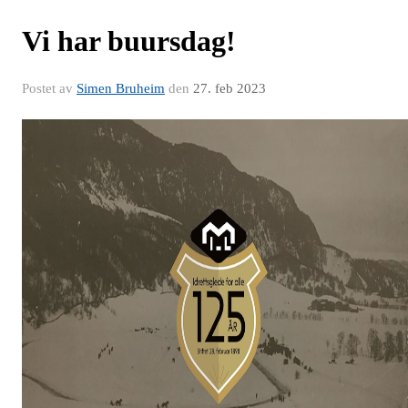
Vi har buursdag!
Postet av
Simen Bruheim
den
27. feb 2023