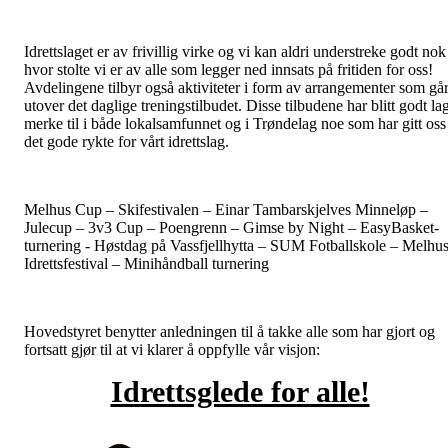
Idrettslaget er av frivillig virke og vi kan aldri understreke godt nok
hvor stolte vi er av alle som legger ned innsats på fritiden for oss!
Avdelingene tilbyr også aktiviteter i form av arrangementer som gå
utover det daglige treningstilbudet. Disse tilbudene har blitt godt la
merke til i både lokalsamfunnet og i Trøndelag noe som har gitt oss
det gode rykte for vårt idrettslag.
Melhus Cup – Skifestivalen – Einar Tambarskjelves Minneløp –
Julecup – 3v3 Cup – Poengrenn – Gimse by Night – EasyBasket-
turnering - Høstdag på Vassfjellhytta – SUM Fotballskole – Melhu
Idrettsfestival – Minihåndball turnering
Hovedstyret benytter anledningen til å takke alle som har gjort og
fortsatt gjør til at vi klarer å oppfylle vår visjon:
Idrettsglede for alle!