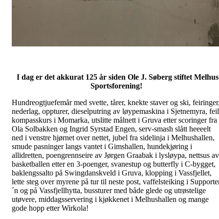
I dag er det akkurat 125 år siden Ole J. Søberg stiftet Melhus
Sportsforening!
Hundreogtjuefemår med svette, tårer, knekte staver og ski, feiringer
nederlag, oppturer, dieselputring av løypemaskina i Sjetnemyra, feil
kompasskurs i Momarka, utslitte målnett i Gruva etter scoringer fra
Ola Solbakken og Ingrid Syrstad Engen, serv-smash slått heeeelt
ned i venstre hjørnet over nettet, jubel fra sidelinja i Melhushallen,
smude pasninger langs vantet i Gimshallen, hundekjøring i
allidretten, poengrennseire av Jørgen Graabak i lysløypa, nettsus av
basketballen etter en 3-poenger, svanestup og butterfly i C-bygget,
baklengssalto på Swingdanskveld i Gruva, klopping i Vassfjellet,
lette steg over myrene på tur til neste post, vaffelsteiking i Supporte
´n og på Vassfjellhytta, bussturer med både glede og utrøstelige
utøvere, middagsservering i kjøkkenet i Melhushallen og mange
gode hopp etter Wirkola!