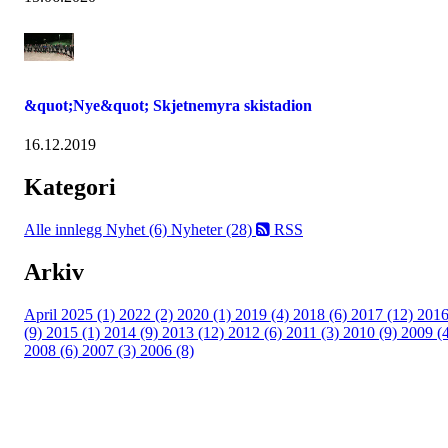
&quot;Nye&quot; Skjetnemyra skistadion
16.12.2019
Kategori
Alle innlegg
Nyhet (6)
Nyheter (28)
RSS
Arkiv
April 2025 (1)
2022 (2)
2020 (1)
2019 (4)
2018 (6)
2017 (12)
201
(9)
2015 (1)
2014 (9)
2013 (12)
2012 (6)
2011 (3)
2010 (9)
2009 (
2008 (6)
2007 (3)
2006 (8)