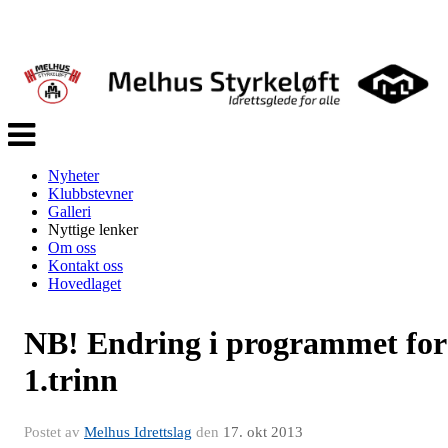
Veksle
navigasjon
Nyheter
Klubbstevner
Galleri
Nyttige lenker
Om oss
Kontakt oss
Hovedlaget
NB! Endring i programmet for
1.trinn
Postet av
Melhus Idrettslag
den
17. okt 2013