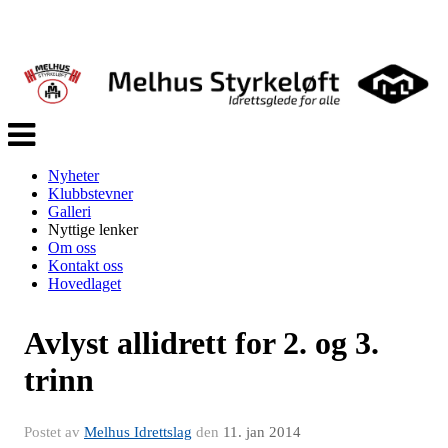
Veksle
navigasjon
Nyheter
Klubbstevner
Galleri
Nyttige lenker
Om oss
Kontakt oss
Hovedlaget
Avlyst allidrett for 2. og 3.
trinn
Postet av
Melhus Idrettslag
den
11. jan 2014